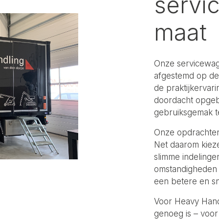
servi
maat
Onze servicewag
afgestemd op de
de praktijkervari
doordacht opgebo
gebruiksgemak te
Onze opdrachten 
Net daarom kieze
slimme indelinge
omstandigheden o
een betere en sn
Voor Heavy Hand
genoeg is – voo