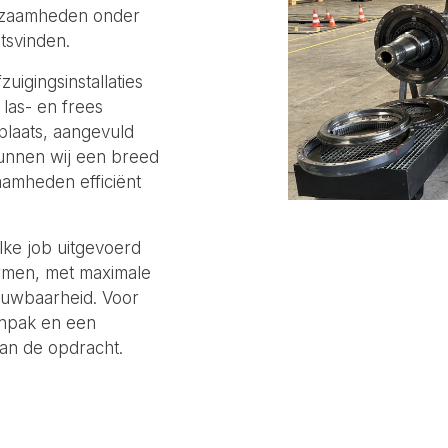
kzaamheden onder
tsvinden.
uigingsinstallaties
las- en frees
plaats, aangevuld
kunnen wij een breed
amheden efficiënt
lke job uitgevoerd
ormen, met maximale
ouwbaarheid. Voor
anpak en een
van de opdracht.